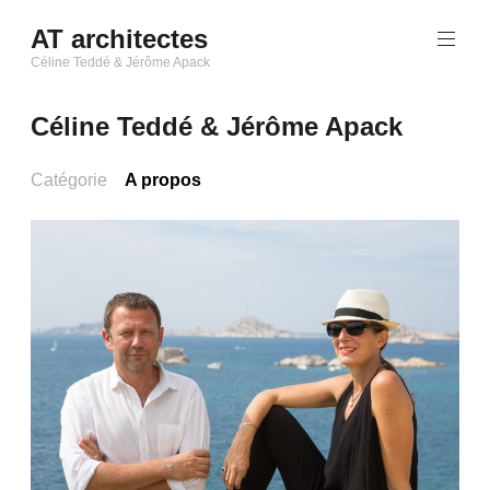
Aller
AT architectes
au
Céline Teddé & Jérôme Apack
contenu
principal
Céline Teddé & Jérôme Apack
Catégorie
A propos