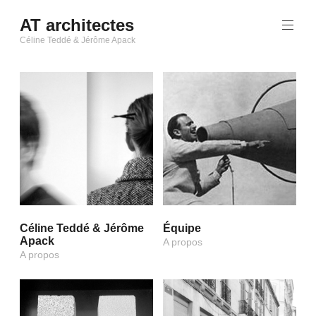
Aller
AT architectes
au
Céline Teddé & Jérôme Apack
contenu
principal
Céline Teddé & Jérôme
Équipe
Apack
A propos
A propos