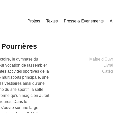
Projets
Textes
Presse & Évènements
A
 Pourrières
ictoire, le gymnase du
Maître d'Ouv
our vocation de rassembler
Livra
tes activités sportives de la
Catég
 multisports principale, une
es vestiaires ainsi qu’une
 du site sportif, la salle
e-forme qu’un magicien aurait
rieures. Dans le
 s’ouvre sur une large