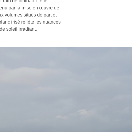
rain de football. L’effet
tenu par la mise en œuvre de
x volumes situés de part et
anc irisé reflète les nuances
 soleil irradiant.