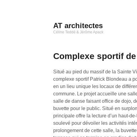
Aller
au
contenu
AT architectes
principal
Céline Teddé & Jérôme Apack
Complexe sportif de
Situé au pied du massif de la Sainte V
complexe sportif Patrick Blondeau a p
en un lieu unique les locaux de différen
commune. Le projet accueille une salle
salle de danse faisant office de dojo, d
buvette pour le public. Situé en surplomb
principale offre la lecture d’un haut-d
soulevé pour dévoiler les activités inté
prolongement de cette salle, la buvette